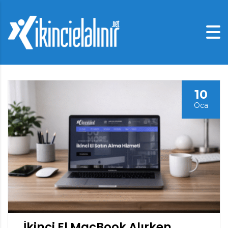
10
Oca
İkinci El MacBook Alırken