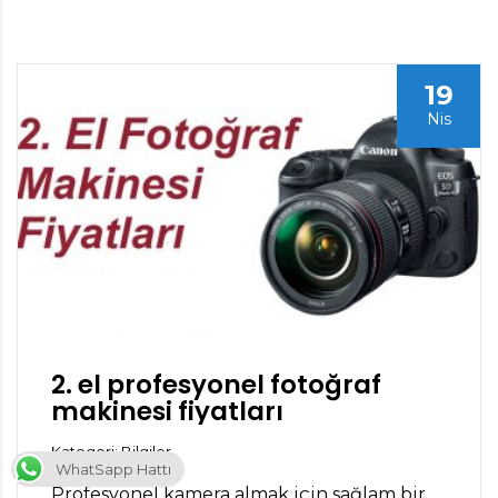
19
Nis
2. el profesyonel fotoğraf
makinesi fiyatları
Kategori: Bilgiler
WhatSapp Hattı
Profesyonel kamera almak için sağlam bir