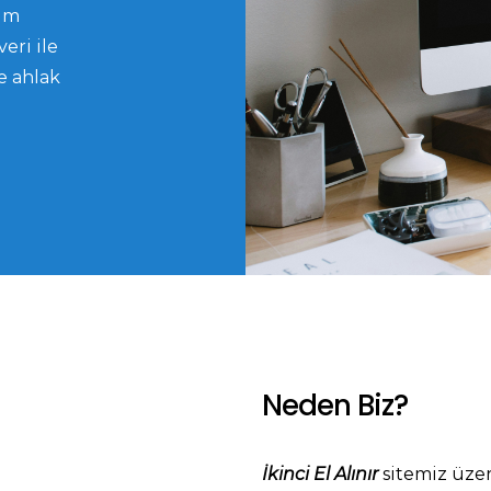
Tüm
eri ile
e ahlak
Neden Biz?
İkinci El Alınır
sitemiz üze