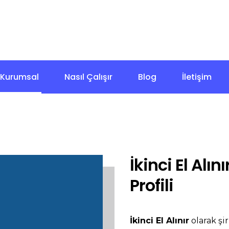
+90 532 270 18 82
İstanbul
7/24 Çağrı Merkezi
Kurumsal
Nasıl Çalışır
Blog
İletişim
İkinci El Alı
Profili
İkinci El Alınır
olarak şir