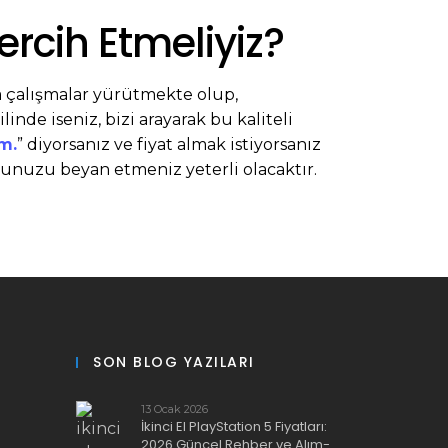
ercih Etmeliyiz?
a çalışmalar yürütmekte olup,
ilinde iseniz, bizi arayarak bu kaliteli
m.
” diyorsanız ve fiyat almak istiyorsanız
unuzu beyan etmeniz yeterli olacaktır.
SON BLOG YAZILARI
13 Ocak 2026
İkinci El PlayStation 5 Fiyatları:
2026 Güncel Rehber ve Alım-