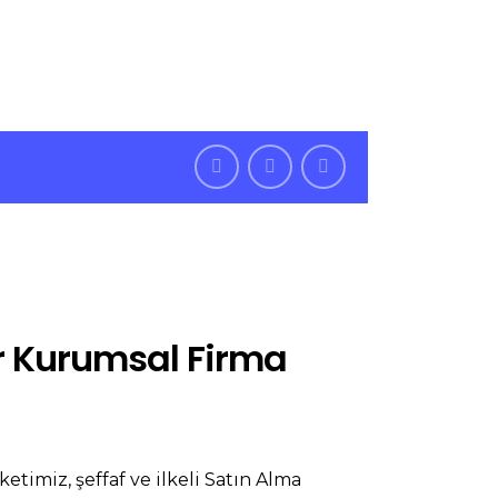
7/24 Bize Ulaşabilirsiniz
, Türkiye
nır Kurumsal Firma
ketimiz, şeffaf ve ilkeli Satın Alma