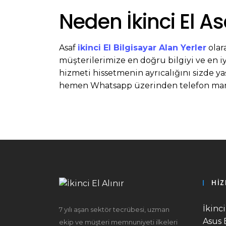
Neden İkinci El As
Asaf
ikinci El Bilgisayar Alan Yerler
olar
müşterilerimize en doğru bilgiyi ve en i
hizmeti hissetmenin ayrıcalığını sizde yaş
hemen Whatsapp üzerinden telefon marka
HIZ
İkinc
7 yılı aşan sektör tecrübesi, uzman
Asus 
ekip ve müşteri memnuniyeti ilkeleri