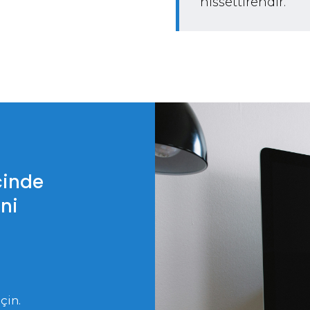
hissettirendir.”
cinde
ini
çin.