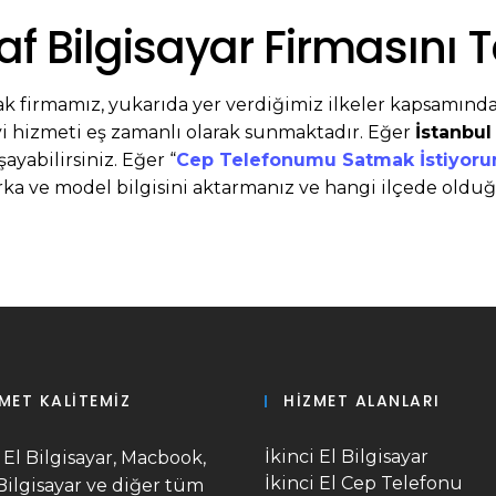
af Bilgisayar Firmasını T
ak firmamız, yukarıda yer verdiğimiz ilkeler kapsamınd
yi hizmeti eş zamanlı olarak sunmaktadır. Eğer
İstanbul
ayabilirsiniz. Eğer “
Cep Telefonumu Satmak İstiyoru
 ve model bilgisini aktarmanız ve hangi ilçede olduğ
MET KALITEMIZ
HIZMET ALANLARI
İkinci El Bilgisayar
i El Bilgisayar, Macbook,
İkinci El Cep Telefonu
Bilgisayar ve diğer tüm