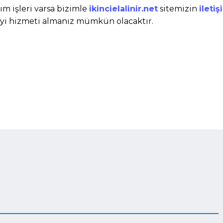
tım işleri varsa bizimle
ikincielalinir.net
sitemizin
iletiş
iyi hizmeti almanız mümkün olacaktır.