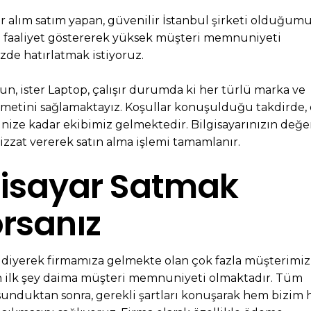
ayar alım satım yapan, güvenilir İstanbul şirketi olduğum
da faaliyet göstererek yüksek müşteri memnuniyeti
zde hatırlatmak istiyoruz.
un, ister Laptop, çalışır durumda ki her türlü marka ve
izmetini sağlamaktayız. Koşullar konuşulduğu takdirde,
sinize kadar ekibimiz gelmektedir. Bilgisayarınızın değer
bizzat vererek satın alma işlemi tamamlanır.
gisayar Satmak
orsanız
diyerek firmamıza gelmekte olan çok fazla müşterimiz
n ilk şey daima müşteri memnuniyeti olmaktadır. Tüm
sunduktan sonra, gerekli şartları konuşarak hem bizim