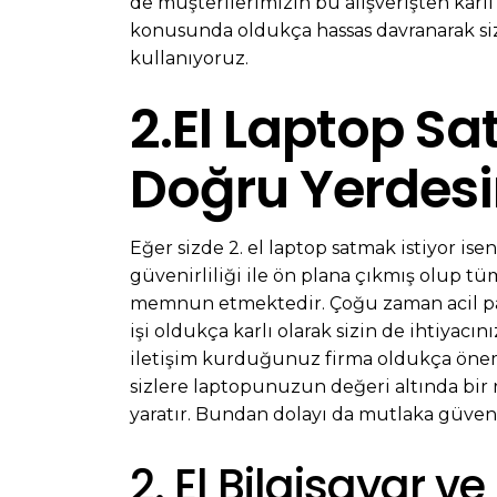
de müşterilerimizin bu alışverişten karlı
konusunda oldukça hassas davranarak siz
kullanıyoruz.
2.El Laptop Sa
Doğru Yerdesi
Eğer sizde 2. el laptop satmak istiyor is
güvenirliliği ile ön plana çıkmış olup tüm
memnun etmektedir. Çoğu zaman acil paraya
işi oldukça karlı olarak sizin de ihtiyac
iletişim kurduğunuz firma oldukça öneml
sizlere laptopunuzun değeri altında bir
yaratır. Bundan dolayı da mutlaka güvenili
2. El Bilgisayar 