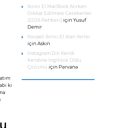
İkinci El MacBook Alırken
Dikkat Edilmesi Gerekenler
(2026 Rehberi)
için
Yusuf
Demir
Kocaeli İkinci El Alan Yerler
için
Askın
İnstagram Dili Kendi
Kendine İngilizce Oldu
Çözümü
için
Pərvanə
satım
abi ki
rma
u
lu