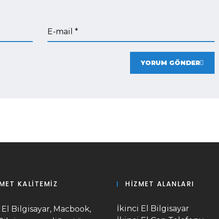
E-mail *
YORUM GÖNDER
MET KALITEMIZ
HIZMET ALANLARI
İkinci El Bilgisayar
i El Bilgisayar, Macbook,