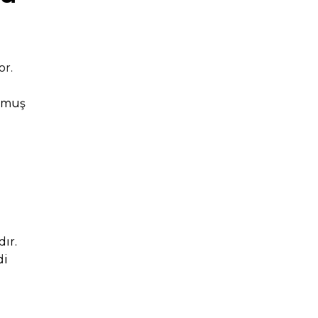
or.
unmuş
dır.
di