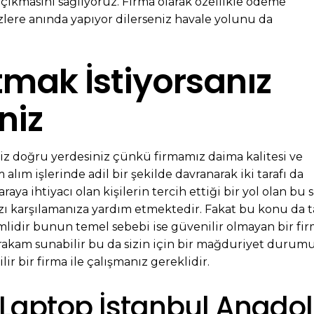
 çıkmasını sağlıyoruz. Firma olarak özellikle ödeme
lere anında yapıyor dilerseniz havale yolunu da
tmak İstiyorsanız
niz
eniz doğru yerdesiniz çünkü firmamız daima kalitesi ve
 alım işlerinde adil bir şekilde davranarak iki tarafı da
 ihtiyacı olan kişilerin tercih ettiği bir yol olan bu 
ınızı karşılamanıza yardım etmektedir. Fakat bu konu da t
idir bunun temel sebebi ise güvenilir olmayan bir fi
 rakam sunabilir bu da sizin için bir mağduriyet durum
r bir firma ile çalışmanız gereklidir.
ve Laptop İstanbul Anado