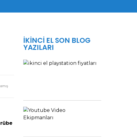
İKINCI EL SON BLOG
YAZILARI
İKINCI
EL
PLAYSTATION
5
FIYATLAR...
mamış
Tavsiyeler
YOUTUBE
VIDEO
EKIPMANLARI
crübe
Tavsiyeler