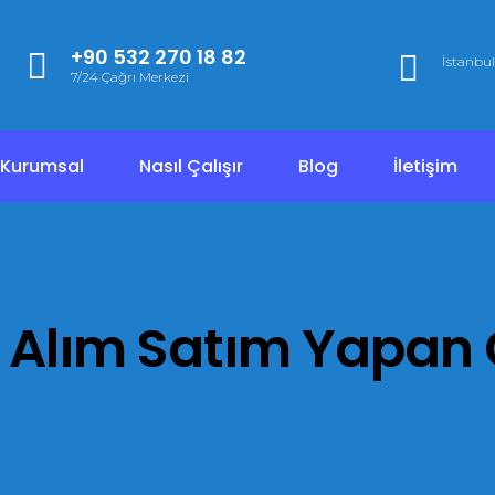
+90 532 270 18 82
İstanbul
7/24 Çağrı Merkezi
Kurumsal
Nasıl Çalışır
Blog
İletişim
ar Alım Satım Yapan 