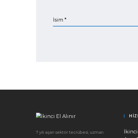
İsim *
HIZ
İkinc
7 yılı aşan sektör tecrübesi, uzman