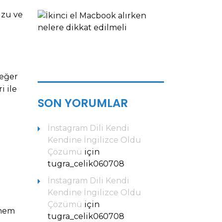
uzu ve
İKINCI
EL
MACBOOK
ALIRKEN
DIKKAT...
Bilgiler
 eğer
i ile
SON YORUMLAR
İnstagram Dili Kendi
Kendine İngilizce Oldu
Çözümü
için
tugra_celik060708
İnstagram Dili Kendi
Kendine İngilizce Oldu
Çözümü
için
 hem
tugra_celik060708