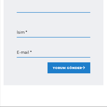
İsim *
E-mail *
YORUM GÖNDER