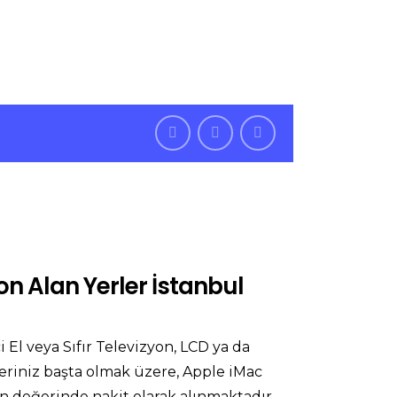
7/24 Bize Ulaşabilirsiniz
, Türkiye
zyon Alan Yerler İstanbul
i El veya Sıfır Televizyon, LCD ya da
eriniz başta olmak üzere, Apple iMac
en değerinde nakit olarak alınmaktadır.