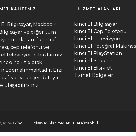
MET KALITEMIZ
HIZMET ALANLARI
İkinci El Bilgisayar
i El Bilgisayar, Macbook,
İkinci El Cep Telefonu
Bilgisayar ve diğer tüm
İkinci El Televizyon
sayar markaları, fotoğraf
İkinci El Fotoğraf Makines
esi, cep telefonu ve
İkinci El PlayStation
 el televizyon cihazlarınız
İkinci El Scooter
inde nakit olarak
İkinci El Bisiklet
inizden alınmaktadır. Bizi
Hizmet Bölgeleri
rak fiyat ve diğer detaylı
e ulaşabilirsiniz.
ayar by
İkinci El Bilgisayar Alan Yerler
. |
Dataistanbul