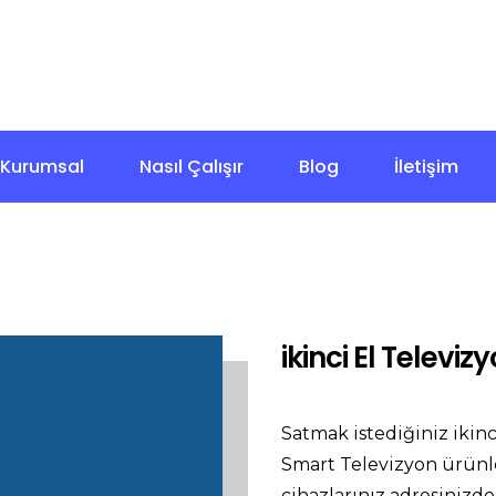
+90 532 270 18 82
İstanbul
7/24 Çağrı Merkezi
Kurumsal
Nasıl Çalışır
Blog
İletişim
ikinci El Televi
Satmak istediğiniz ikinc
Smart Televizyon ürünl
cihazlarınız adresinizd