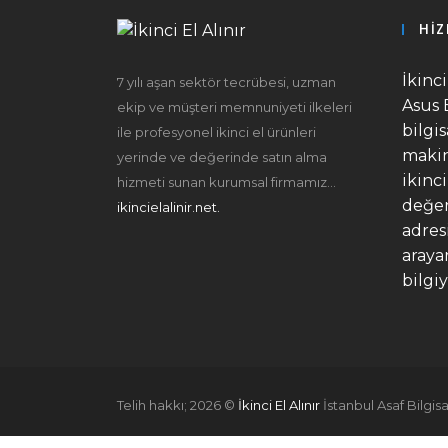
HIZ
İkinc
7 yılı aşan sektör tecrübesi, uzman
Asus 
ekip ve müşteri memnuniyeti ilkeleri
bilgi
ile profesyonel ikinci el ürünleri
makin
yerinde ve değerinde satın alma
ikinci
hizmeti sunan kurumsal firmamız...
değer
ikincielalinir.net.
adres
araya
bilgiy
Telih hakkı;
2026
©
İkinci El Alınır
İstanbul Asaf Bilgis