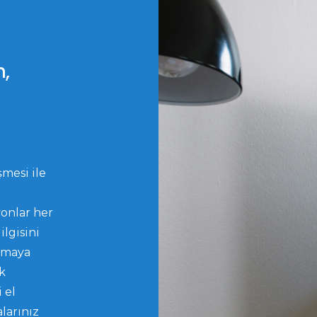
n,
mesi ile
yonlar her
ilgisini
lmaya
k
 el
larınız