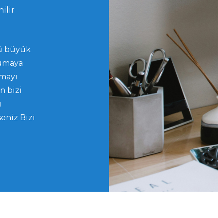
ilir
lü büyük
rumaya
tmayı
n bizi
ı
seniz Bizi