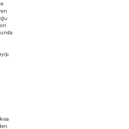
ve
yen
duğu
yon
munda
eyip
kısa
den