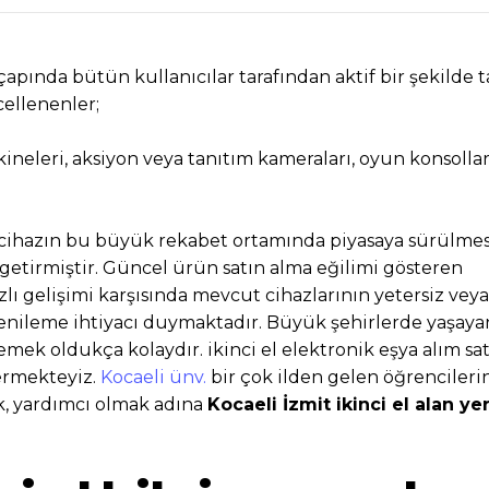
apında bütün kullanıcılar tarafından aktif bir şekilde t
ellenenler;
akineleri, aksiyon veya tanıtım kameraları, oyun konsollar
cihazın bu büyük rekabet ortamında piyasaya sürülmes
 getirmiştir. Güncel ürün satın alma eğilimi gösteren
zlı gelişimi karşısında mevcut cihazlarının yetersiz veya
nileme ihtiyacı duymaktadır. Büyük şehirlerde yaşaya
lemek oldukça kolaydır. ikinci el elektronik eşya alım sa
vermekteyiz.
Kocaeli ünv.
bir çok ilden gelen öğrencileri
ak, yardımcı olmak adına
Kocaeli İzmit ikinci el alan yer