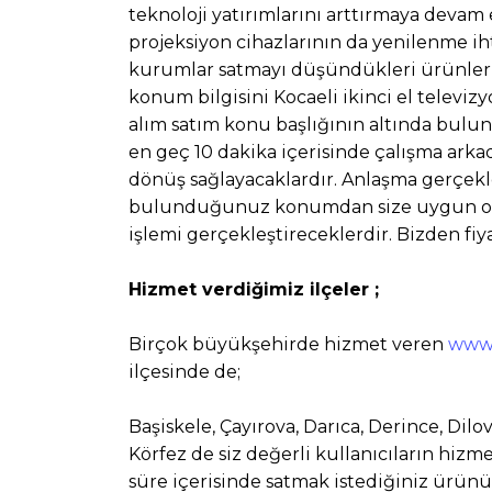
teknoloji yatırımlarını arttırmaya devam 
projeksiyon cihazlarının da yenilenme i
kurumlar satmayı düşündükleri ürünlerin
konum bilgisini Kocaeli ikinci el televizy
alım satım konu başlığının altında bu
en geç 10 dakika içerisinde çalışma arkad
dönüş sağlayacaklardır. Anlaşma gerçekle
bulunduğunuz konumdan size uygun ola
işlemi gerçekleştireceklerdir. Bizden fi
Hizmet verdiğimiz ilçeler ;
Birçok büyükşehirde hizmet veren
www.
ilçesinde de;
Başiskele, Çayırova, Darıca, Derince, Dilo
Körfez de siz değerli kullanıcıların hiz
süre içerisinde satmak istediğiniz ürü