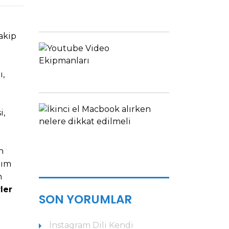
FIYATLAR...
Tavsiyeler
akip
YOUTUBE
VIDEO
EKIPMANLARI
ı,
Tavsiyeler
İKINCI
i,
EL
MACBOOK
ALIRKEN
DIKKAT...
n
Bilgiler
tım
n
ler
SON YORUMLAR
İnstagram Dili Kendi