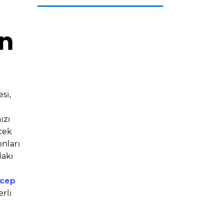
an
si,
ızı
ecek
onları
daki
 cep
rli