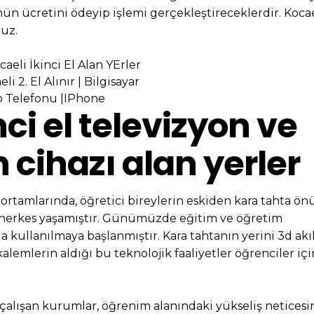
ün ücretini ödeyip işlemi gerçekleştireceklerdir. Kocae
ruz.
li 2. El Alınır | Bilgisayar
p Telefonu |IPhone
nci el televizyon ve
 cihazı alan yerler
 ortamlarında, öğretici bireylerin eskiden kara tahta ö
herkes yaşamıştır. Günümüzde eğitim ve öğretim
la kullanılmaya başlanmıştır. Kara tahtanın yerini 3d akıl
 kalemlerin aldığı bu teknolojik faaliyetler öğrenciler içi
a çalışan kurumlar, öğrenim alanındaki yükseliş netices