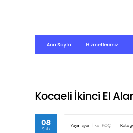
Ana Sayfa
Hizmetlerimiz
Kocaeli İkinci El Ala
08
Yayınlayan:
İlker KOÇ
Katego
Şub