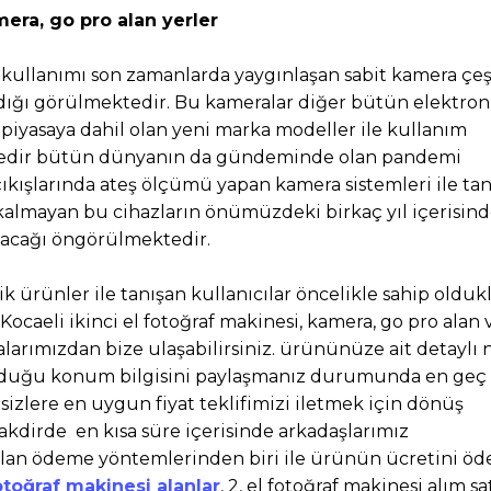
mera, go pro alan yerler
de kullanımı son zamanlarda yaygınlaşan sabit kamera çeş
ıldığı görülmektedir. Bu kameralar diğer bütün elektron
te piyasaya dahil olan yeni marka modeller ile kullanım
 senedir bütün dünyanın da gündeminde olan pandemi
çıkışlarında ateş ölçümü yapan kamera sistemleri ile tanı
kalmayan bu cihazların önümüzdeki birkaç yıl içerisin
anacağı öngörülmektedir.
 ürünler ile tanışan kullanıcılar öncelikle sahip oldukl
ocaeli ikinci el fotoğraf makinesi, kamera, go pro alan 
larımızdan bize ulaşabilirsiniz. ürününüze ait detaylı 
unduğu konum bilgisini paylaşmanız durumunda en geç 
sizlere en uygun fiyat teklifimizi iletmek için dönüş
takdirde en kısa süre içerisinde arkadaşlarımız
n ödeme yöntemlerinden biri ile ürünün ücretini öd
fotoğraf makinesi alanlar
, 2, el fotoğraf makinesi alım s