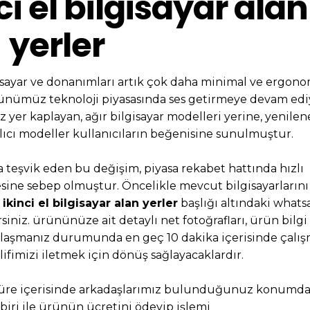
ci el bilgisayar alan
yerler
gisayar ve donanımları artık çok daha minimal ve ergon
ünümüz teknoloji piyasasında ses getirmeye devam edi
 yer kaplayan, ağır bilgisayar modelleri yerine, yenile
 alıcı modeller kullanıcıların beğenisine sunulmuştur.
a teşvik eden bu değişim, piyasa rekabet hattında hızlı
sine sebep olmuştur. Öncelikle mevcut bilgisayarlarını
ikinci el bilgisayar alan yerler
başlığı altındaki what
siniz. ürününüze ait detaylı net fotoğrafları, ürün bilgi
aşmanız durumunda en geç 10 dakika içerisinde çalı
lifimizi iletmek için dönüş sağlayacaklardır.
 süre içerisinde arkadaşlarımız bulunduğunuz konumd
ri ile ürünün ücretini ödeyip işlemi