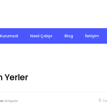
+90 532 270 18 82
İstanbul
7/24 Çağrı Merkezi
Kurumsal
Nasıl Çalışır
Blog
İletişim
n Yerler
3 y
ri:
Bölgeler