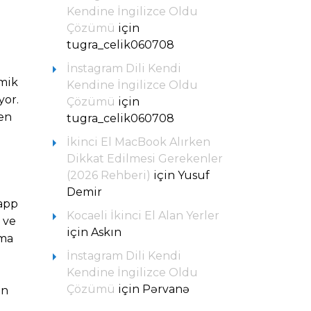
Kendine İngilizce Oldu
Çözümü
için
tugra_celik060708
İnstagram Dili Kendi
omik
Kendine İngilizce Oldu
yor.
Çözümü
için
nen
tugra_celik060708
İkinci El MacBook Alırken
Dikkat Edilmesi Gerekenler
(2026 Rehberi)
için
Yusuf
Demir
sapp
Kocaeli İkinci El Alan Yerler
 ve
için
Askın
şma
İnstagram Dili Kendi
Kendine İngilizce Oldu
Çözümü
için
Pərvanə
an