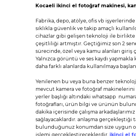
Kocaeli ikinci el fotoğraf makinesi, ka
Fabrika, depo, atölye, ofis vb işyerlerin
sıklıkla güvenlik ve takip amaçlı kullan
cihazlar gibi gelişen teknoloji ile birlik
çeşitliliği artmıştır. Geçtiğimiz son 2
sürecinde, özel veya kamu alanları giriş 
Yalnızca görüntü ve ses kaydı yapmakla 
daha farklı alanlarda kullanılmaya başl
Yenilenen bu veya buna benzer teknolojik
mevcut kamera ve fotoğraf makinelerini K
yerler başlığı altındaki whatsapp numara
fotoğrafları, ürün bilgi ve ürünün bul
dakika içerisinde çalışma arkadaşlarımız 
sağlayacaklardır. anlaşma gerçekleştiği 
bulunduğunuz konumdan size uygun ola
işlemi gerçekleştireceklerdir.
ikinci el 