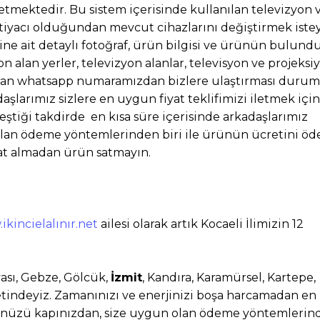
etmektedir. Bu sistem içerisinde kullanılan televizyon 
htiyacı olduğundan mevcut cihazlarını değiştirmek iste
e ait detaylı fotoğraf, ürün bilgisi ve ürünün bulun
on alan yerler, televizyon alanlar, televisyon ve projeksi
lunan whatsapp numaramızdan bizlere ulaştırması duru
aşlarımız sizlere en uygun fiyat teklifimizi iletmek için
ştiği takdirde en kısa süre içerisinde arkadaşlarımız
n ödeme yöntemlerinden biri ile ürünün ücretini öd
yat almadan ürün satmayın.
ikincielalınır.net
ailesi olarak artık Kocaeli İlimizin 12
vası, Gebze, Gölcük,
İzmit
, Kandıra, Karamürsel, Kartepe,
metindeyiz. Zamanınızı ve enerjinizi boşa harcamadan en 
nünüzü kapınızdan, size uygun olan ödeme yöntemlerin