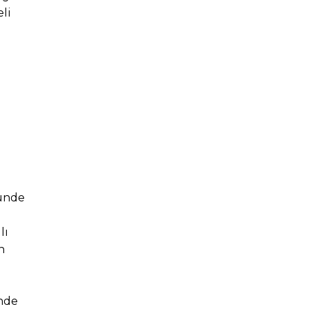
li
nünde
lı
n
inde