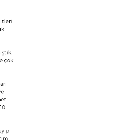
itleri
ik
ştık.
de çok
arı
ve
net
10
eyip
atım