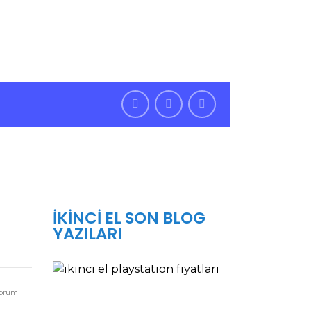
7/24 Bize Ulaşabilirsiniz
, Türkiye
İKINCI EL SON BLOG
YAZILARI
İKINCI
EL
PLAYSTATION
orum
5