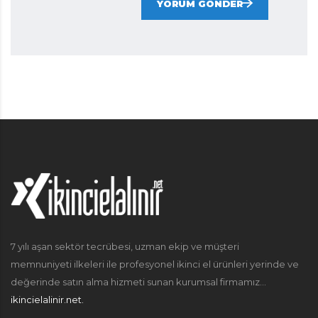
YORUM GÖNDER
7 yılı aşan sektör tecrübesi, uzman ekip ve müşteri
memnuniyeti ilkeleri ile profesyonel ikinci el ürünleri yerinde ve
değerinde satın alma hizmeti sunan kurumsal firmamız...
ikincielalinir.net.