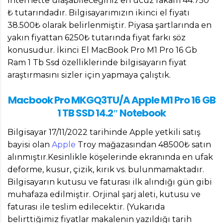
İnternette ulaşabileceğiniz en ucuz rakam 44.750
₺ tutarındadır. Bilgisayarımızın ikinci el fiyatı
38.500₺ olarak belirlenmiştir. Piyasa şartlarında en
yakın fiyattan 6250₺ tutarında fiyat farkı söz
konusudur. İkinci El MacBook Pro M1 Pro 16 Gb
Ram 1 Tb Ssd özelliklerinde bilgisayarın fiyat
araştırmasını sizler için yapmaya çalıştık.
Macbook Pro MKGQ3TU/A Apple M1 Pro 16 GB
1 TB SSD 14.2″ Notebook
Bilgisayar 17/11/2022 tarihinde Apple yetkili satış
bayisi olan
Apple
Troy mağazasından 48500₺ satın
alınmıştır.Kesinlikle köşelerinde ekranında en ufak
deforme, kusur, çizik, kırık vs. bulunmamaktadır.
Bilgisayarın kutusu ve faturası ilk alındığı gün gibi
muhafaza edilmiştir. Orjinal şarj aleti, kutusu ve
faturası ile teslim edilecektir. (Yukarıda
belirttiğimiz fiyatlar makalenin yazıldığı tarih