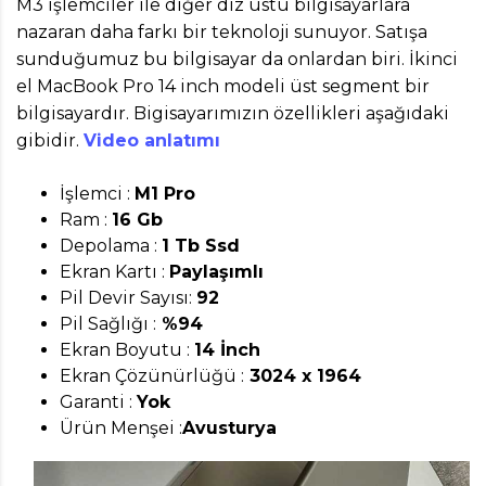
M3 işlemciler ile diğer diz üstü bilgisayarlara
nazaran daha farkı bir teknoloji sunuyor. Satışa
sunduğumuz bu bilgisayar da onlardan biri. İkinci
el MacBook Pro 14 inch modeli üst segment bir
bilgisayardır. Bigisayarımızın özellikleri aşağıdaki
gibidir.
Video anlatımı
İşlemci :
M1 Pro
Ram :
16 Gb
Depolama :
1 Tb Ssd
Ekran Kartı :
Paylaşımlı
Pil Devir Sayısı:
92
Pil Sağlığı :
%94
Ekran Boyutu :
14 İnch
Ekran Çözünürlüğü :
3024 x 1964
Garanti :
Yok
Ürün Menşei :
Avusturya