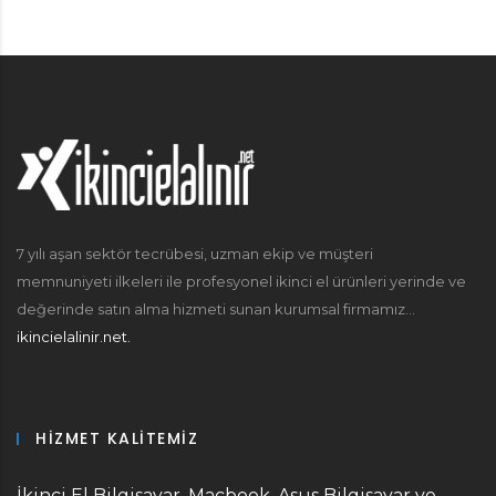
7 yılı aşan sektör tecrübesi, uzman ekip ve müşteri
memnuniyeti ilkeleri ile profesyonel ikinci el ürünleri yerinde ve
değerinde satın alma hizmeti sunan kurumsal firmamız...
ikincielalinir.net.
HIZMET KALITEMIZ
İkinci El Bilgisayar, Macbook, Asus Bilgisayar ve