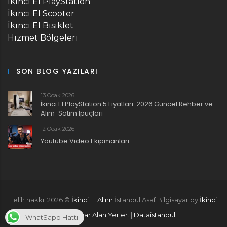
İkinci El PlayStation
İkinci El Scooter
İkinci El Bisiklet
Hizmet Bölgeleri
SON BLOG YAZILARI
13 Ocak 2026
İkinci El PlayStation 5 Fiyatları: 2026 Güncel Rehber ve
Alım-Satım İpuçları
12 Ocak 2026
Youtube Video Ekipmanları
Telih hakkı;
2026
©
İkinci El Alınır
İstanbul Asaf Bilgisayar by
İkinci
El Bilgisayar Alan Yerler
. |
Dataistanbul
WhatSapp Hattı