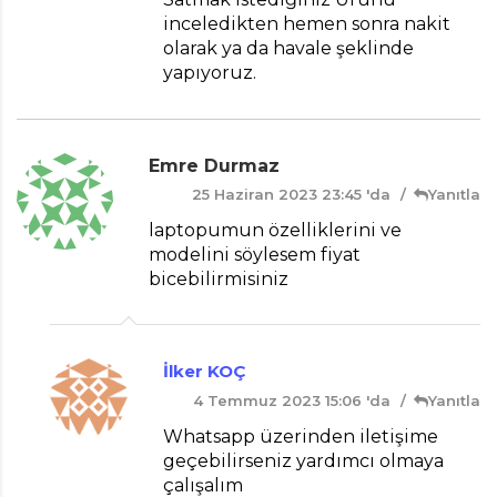
inceledikten hemen sonra nakit
olarak ya da havale şeklinde
yapıyoruz.
Emre Durmaz
25 Haziran 2023 23:45 'da
Yanıtla
laptopumun özelliklerini ve
modelini söylesem fiyat
bicebilirmisiniz
İlker KOÇ
4 Temmuz 2023 15:06 'da
Yanıtla
Whatsapp üzerinden iletişime
geçebilirseniz yardımcı olmaya
çalışalım