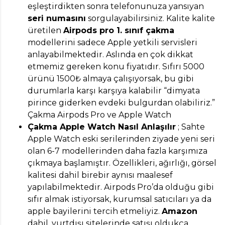
eşleştirdikten sonra telefonunuza yansıyan
seri numasını
sorgulayabilirsiniz. Kalite kalite
üretilen
Airpods pro 1. sınıf çakma
modellerini sadece Apple yetkili servisleri
anlayabilmektedir. Aslında en çok dikkat
etmemiz gereken konu fiyatıdır. Sıfırı 5000
ürünü 1500₺ almaya çalışıyorsak, bu gibi
durumlarla karşı karşıya kalabilir “dimyata
pirince giderken evdeki bulgurdan olabiliriz.”
Çakma Airpods Pro ve Apple Watch
Çakma Apple Watch Nasıl Anlaşılır
; Sahte
Apple Watch eski serilerinden ziyade yeni seri
olan 6-7 modellerinden daha fazla karşımıza
çıkmaya başlamıştır. Özellikleri, ağırlığı, görsel
kalitesi dahil birebir aynısı maalesef
yapılabilmektedir. Airpods Pro’da olduğu gibi
sıfır almak istiyorsak, kurumsal satıcıları ya da
apple bayilerini tercih etmeliyiz.
Amazon
dahil, yurtdışı sitelerinde satışı oldukça