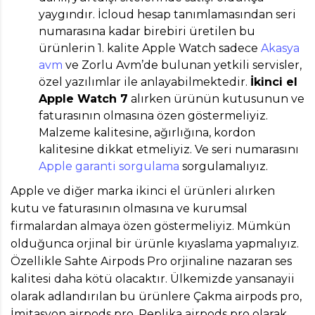
yaygındır. İcloud hesap tanımlamasından seri
numarasına kadar birebiri üretilen bu
ürünlerin 1. kalite Apple Watch sadece
Akasya
avm
ve Zorlu Avm’de bulunan yetkili servisler,
özel yazılımlar ile anlayabilmektedir.
İkinci el
Apple Watch 7
alırken ürünün kutusunun ve
faturasının olmasına özen göstermeliyiz.
Malzeme kalitesine, ağırlığına, kordon
kalitesine dikkat etmeliyiz. Ve seri numarasını
Apple garanti sorgulama
sorgulamalıyız.
Apple ve diğer marka ikinci el ürünleri alırken
kutu ve faturasının olmasına ve kurumsal
firmalardan almaya özen göstermeliyiz. Mümkün
olduğunca orjinal bir ürünle kıyaslama yapmalıyız.
Özellikle Sahte Airpods Pro orjinaline nazaran ses
kalitesi daha kötü olacaktır. Ülkemizde yansanayii
olarak adlandırılan bu ürünlere Çakma airpods pro,
İmitasyon airpods pro, Replika airpods pro olarak