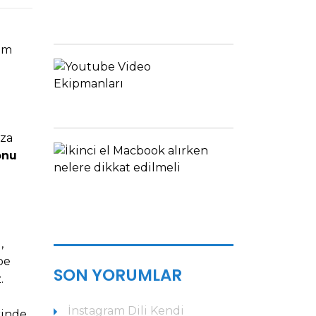
FIYATLAR...
Tavsiyeler
im
YOUTUBE
VIDEO
EKIPMANLARI
Tavsiyeler
ıza
İKINCI
onu
EL
MACBOOK
ALIRKEN
DIKKAT...
Bilgiler
,
pe
SON YORUMLAR
.
ü
İnstagram Dili Kendi
rinde