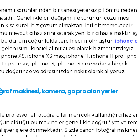
önemli sorunlarından bir tanesi yetersiz pil ömrü nedeni
asıdır. Genellikle pil değişimi ile sorunun çözülmesi
in kısa süreli biz çözüm olmaktan ileri gitmemektedir.
ü mevcut cihazlarını satarak yeni bir cihaz almaktır. a
bu durum çoğunlukla tercih edilir olmuştur.
iphone 
gelen isim, ikinciel alınır ailesi olarak hizmetinizdeyiz.
iphone XS, iphone XS max, iphone 11, iphone 11 pro, ipho
 12 pro max, iphone 13, iphone 13 pro ve daha birçok
 değerinde ve adresinizden nakit olarak alıyoruz.
oğraf makinesi, kamera, go pro alan yerler
ile profesyonel fotoğrafçıların en çok kullandığı cihazla
yoğun olduğu bu makineler genellikle doğru fiyat ve tem
ışverişlere dönmektedir. Sizde canon fotoğraf makines