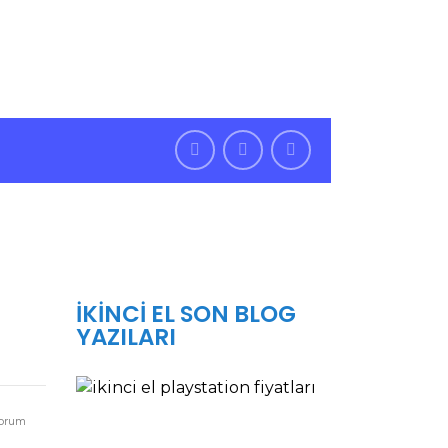
7/24 Bize Ulaşabilirsiniz
, Türkiye
İKINCI EL SON BLOG
YAZILARI
İKINCI
EL
PLAYSTATION
orum
5