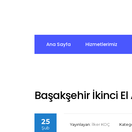
Ana Sayfa
Hizmetlerimiz
Başakşehir İkinci El
25
Yayınlayan:
İlker KOÇ
Katego
Şub