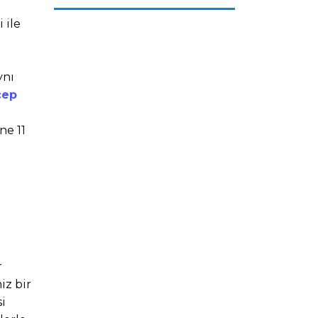
 ile
ynı
cep
ne 11
r
iz bir
i