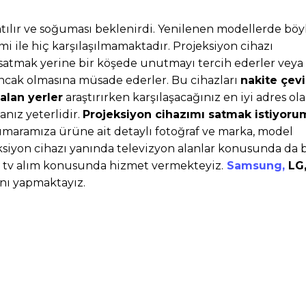
atılır ve soğuması beklenirdi. Yenilenen modellerde böyl
i ile hiç karşılaşılmamaktadır. Projeksiyon cihazı
ı satmak yerine bir köşede unutmayı tercih ederler veya
uncak olmasına müsade ederler. Bu cihazları
nakite çev
alan yerler
araştırırken karşılaşacağınız en iyi adres ol
anız yeterlidir.
Projeksiyon cihazımı satmak istiyoru
maramıza ürüne ait detaylı fotoğraf ve marka, model
eksiyon cihazı yanında televizyon alanlar konusunda da b
ci el tv alım konusunda hizmet vermekteyiz.
Samsung,
LG
nı yapmaktayız.