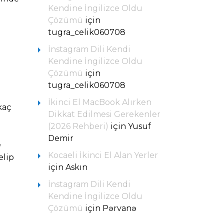
Kendine İngilizce Oldu
Çözümü
için
tugra_celik060708
İnstagram Dili Kendi
Kendine İngilizce Oldu
Çözümü
için
tugra_celik060708
İkinci El MacBook Alırken
kaç
Dikkat Edilmesi Gerekenler
(2026 Rehberi)
için
Yusuf
Demir
e
Kocaeli İkinci El Alan Yerler
elip
için
Askın
İnstagram Dili Kendi
Kendine İngilizce Oldu
Çözümü
için
Pərvanə