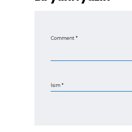
Comment *
İsim *