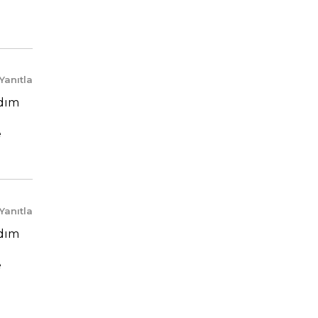
Yanıtla
adım
e
Yanıtla
adım
e