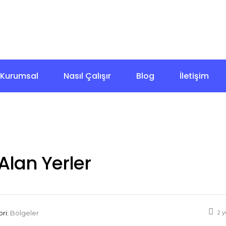
+90 532 270 18 82
İstanbul
7/24 Çağrı Merkezi
Kurumsal
Nasıl Çalışır
Blog
İletişim
 Alan Yerler
2 y
ri:
Bölgeler