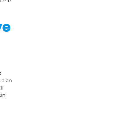
lerle
ve
k
 alan
lı
ini