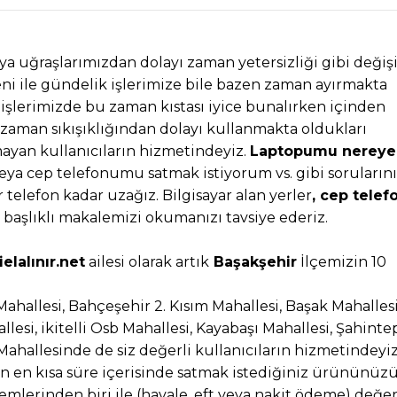
uğraşlarımızdan dolayı zaman yetersizliği gibi değiş
i ile gündelik işlerimize bile bazen zaman ayırmakta
 işlerimizde bu zaman kıstası iyice bunalırken içinden
p zaman sıkışıklığından dolayı kullanmakta oldukları
ayan kullanıcıların hizmetindeyiz.
Laptopumu nereye
eya cep telefonumu satmak istiyorum vs. gibi soruların
ir telefon kadar uzağız. Bilgisayar alan yerler
, cep telef
r başlıklı makalemizi okumanızı tavsiye ederiz.
elalınır.net
ailesi olarak artık
Başakşehir
İlçemizin 10
Mahallesi, Bahçeşehir 2. Kısım Mahallesi, Başak Mahallesi
esi, ikitelli Osb Mahallesi, Kayabaşı Mahallesi, Şahinte
Mahallesinde de siz değerli kullanıcıların hizmetindeyiz
n en kısa süre içerisinde satmak istediğiniz ürününüz
mlerinden biri ile (havale, eft veya nakit ödeme) değe