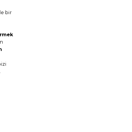
e bir
irmek
an
m
izi
,