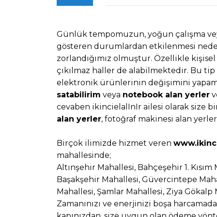
Günlük tempomuzun, yoğun çalışma veya 
gösteren durumlardan etkilenmesi neden
zorlandığımız olmuştur. Özellikle kişisel
çıkılmaz haller de alabilmektedir. Bu ti
elektronik ürünlerinin değişimini yapam
satabilirim
veya
notebook alan yerler
v
cevaben ikincielalInIr ailesi olarak size b
alan yerler
, fotoğraf makinesi alan yerle
Birçok ilimizde hizmet veren
www.ikinci
mahallesinde;
Altınşehir Mahallesi, Bahçeşehir 1. Kısım 
Başakşehir Mahallesi, Güvercintepe Mahall
Mahallesi, Şamlar Mahallesi, Ziya Gökalp 
Zamanınızı ve enerjinizi boşa harcamada
kapınızdan, size uygun olan ödeme yönte