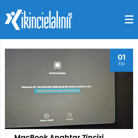
01
Eki
MacBook Anahtar Zinciri